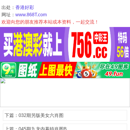
出处：
香港好彩
网址：
www.868T.com
欢迎向您的朋友推荐本站或本资料，一起交流！
下篇：
032期另版美女六肖图
上篇：
045期九龙内幕特肖图B