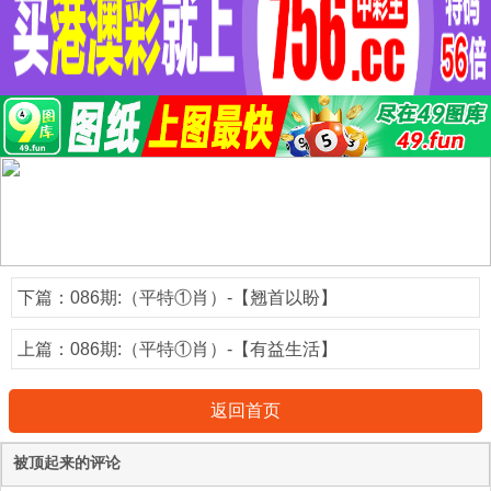
下篇：
086期:（平特①肖）-【翘首以盼】
上篇：
086期:（平特①肖）-【有益生活】
返回首页