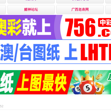
赌神论坛
广西老表网
:52