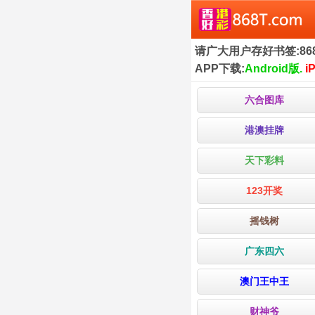
请广大用户存好书签:868
APP下载:
Android版.
i
六合图库
港澳挂牌
天下彩料
123开奖
摇钱树
广东四六
澳门王中王
财神爷