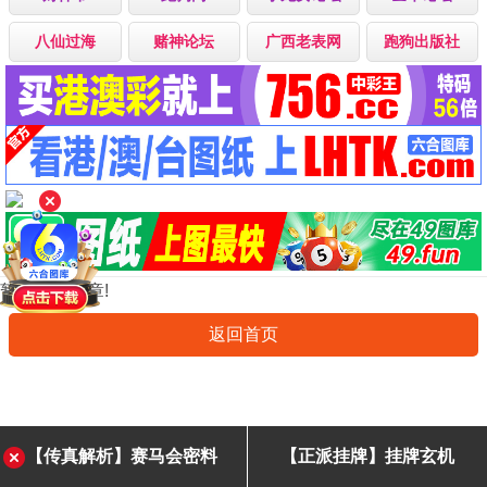
八仙过海
赌神论坛
广西老表网
跑狗出版社
暂无任何文章!
返回首页
【传真解析】赛马会密料
【正派挂牌】挂牌玄机