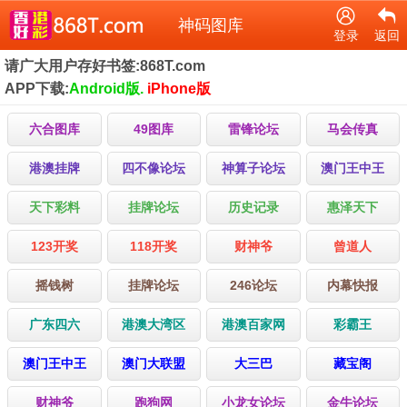
神码图库
登录
返回
请广大用户存好书签:868T.com
APP下载:
Android版.
iPhone版
六合图库
49图库
雷锋论坛
马会传真
港澳挂牌
四不像论坛
神算子论坛
澳门王中王
天下彩料
挂牌论坛
历史记录
惠泽天下
123开奖
118开奖
财神爷
曾道人
摇钱树
挂牌论坛
246论坛
内幕快报
广东四六
港澳大湾区
港澳百家网
彩霸王
澳门王中王
澳门大联盟
大三巴
藏宝阁
财神爷
跑狗网
小龙女论坛
金牛论坛