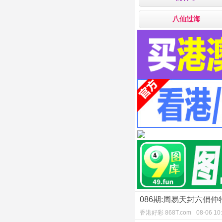
八仙过海
086期:周易天封六俏仲
香港好彩 868T.com
08-06 10