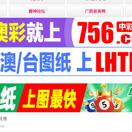
赌神论坛
广西老表网
特准
:49