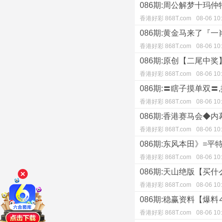
086期:周公解梦十玛仲
香港好彩 868T.com
08-06 10
086期:黄金马来了『
香港好彩 868T.com
08-06 10
086期:原创【二尾中
香港好彩 868T.com
08-06 10
086期:〓瞎子摸单双〓,
香港好彩 868T.com
08-06 10
086期:香港赛马会◆
香港好彩 868T.com
08-06 10
086期:东风本田》=平
香港好彩 868T.com
08-06 10
086期:天山绝版【买
香港好彩 868T.com
08-06 10
086期:稳赢资料【爆
香港好彩 868T.com
08-06 10