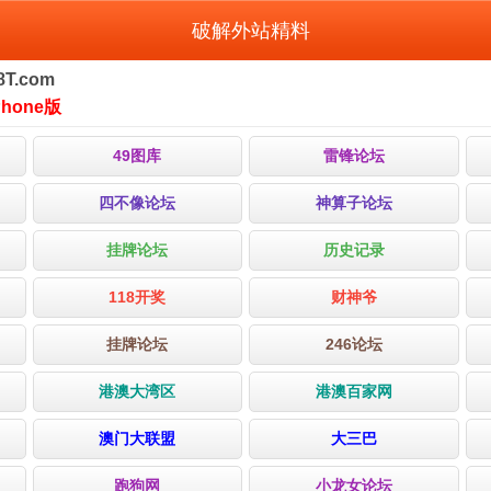
破解外站精料
T.com
Phone版
49图库
雷锋论坛
四不像论坛
神算子论坛
挂牌论坛
历史记录
118开奖
财神爷
挂牌论坛
246论坛
港澳大湾区
港澳百家网
澳门大联盟
大三巴
跑狗网
小龙女论坛